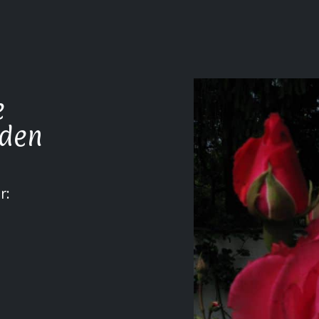
e
rden
r: